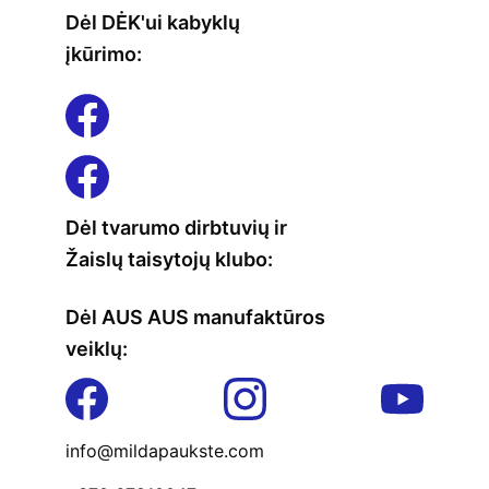
Dėl DĖK'ui kabyklų 
įkūrimo:
Dėl tvarumo dirbtuvių ir
Žaislų taisytojų klubo:
Dėl AUS AUS manufaktūros
veiklų: 
info@mildapaukste.com